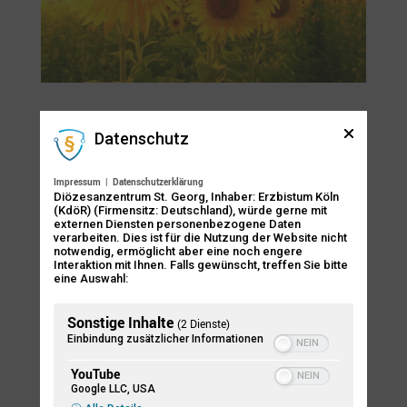
Sommerfest am 12. Juli 2026
Juni 23, 2026
|
Kirchenjahr & Begegnung
Datenschutz
© denis Wir laden herzlich ein … … zum
Impressum
|
Datenschutzerklärung
Diözesanzentrum St. Georg, Inhaber: Erzbistum Köln
Sommerfest am 12. Juli. Den Tag beginnen wir
(KdöR) (Firmensitz: Deutschland), würde gerne mit
externen Diensten personenbezogene Daten
mit einer Integrativen Messe bei uns in St.
verarbeiten. Dies ist für die Nutzung der Website nicht
Georg und werden danach mit dem CBT-
notwendig, ermöglicht aber eine noch engere
Interaktion mit Ihnen. Falls gewünscht, treffen Sie bitte
Wohnheim an St. Georg gemeinsam feiern. Im
eine Auswahl:
Pfarrgarten und im CBT-Wohnhaus wird für
Sonstige Inhalte
(2 Dienste)
das leibliche Wohl...
Einbindung zusätzlicher Informationen
YouTube
Google LLC, USA