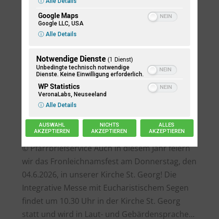
ⓘ Alle Details
Google Maps
Google LLC, USA
ⓘ Alle Details
Notwendige Dienste
(1 Dienst)
Unbedingte technisch notwendige
Dienste. Keine Einwilligung erforderlich.
WP Statistics
VeronaLabs, Neuseeland
Fronleichnam 2026 in St. Georg
ⓘ Alle Details
Apr. 30, 2026
|
Gottesdienste
,
Kirchenjahr &
Begegnung
AUSWAHL
NICHTS
ALLES
AKZEPTIEREN
AKZEPTIEREN
AKZEPTIEREN
© Pfarrbriefservice Auch in diesem Jahr feiern
wir das Fronleichnamsfest am Donnerstag, den
04.6.2026, in unserer Kirche St. Georg! Die
Integrative Messe mit Eucharistischem Segen
findet um 10.30 Uhr in der Kirche St. Georg
statt und wird in Laut- und Gebärdensprache...