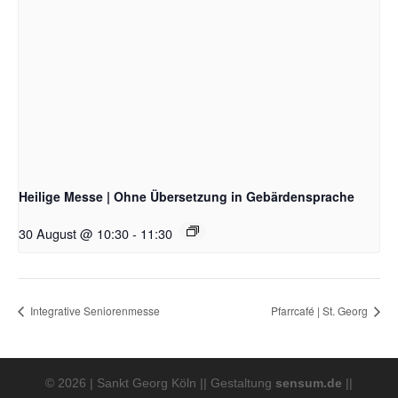
Heilige Messe | Ohne Übersetzung in Gebärdensprache
30 August @ 10:30
-
11:30
Integrative Seniorenmesse
Pfarrcafé | St. Georg
© 2026 | Sankt Georg Köln || Gestaltung
sensum.de
||