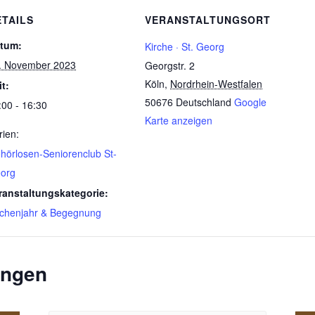
ETAILS
VERANSTALTUNGSORT
tum:
Kirche · St. Georg
. November 2023
Georgstr. 2
Köln
,
Nordrhein-Westfalen
it:
50676
Deutschland
Google
:00 - 16:30
Karte anzeigen
rien:
hörlosen-Seniorenclub St-
org
ranstaltungskategorie:
rchenjahr & Begegnung
ungen